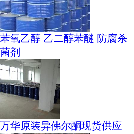
苯氧乙醇 乙二醇苯醚 防腐杀
菌剂
万华原装异佛尔酮现货供应