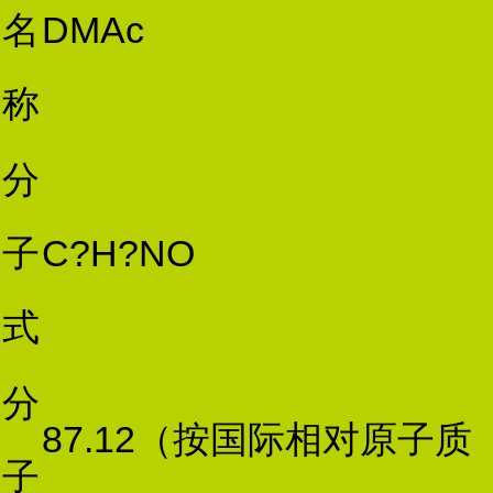
名
DMAc
称
分
子
C?H?NO
式
分
87.12（按国际相对原子质
子