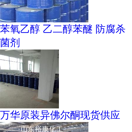
苯氧乙醇 乙二醇苯醚 防腐杀
菌剂
万华原装异佛尔酮现货供应