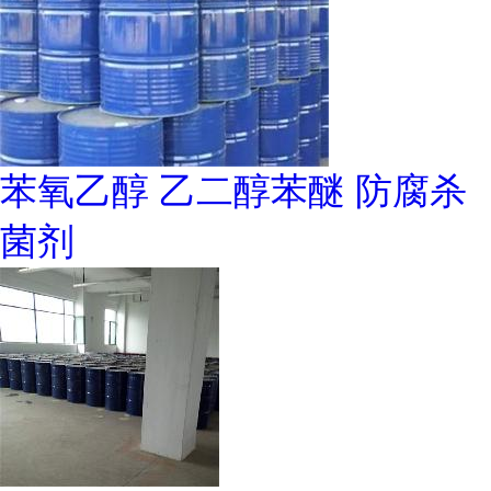
苯氧乙醇 乙二醇苯醚 防腐杀
菌剂