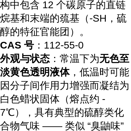
构中包含 12 个碳原子的直链
烷基和末端的巯基（-SH，硫
醇的特征官能团）。
CAS 号
：112-55-0
外观与状态
：常温下为
无色至
淡黄色透明液体
，低温时可能
因分子间作用力增强而凝结为
白色蜡状固体（熔点约 -
7℃），具有典型的硫醇类化
合物气味 —— 类似 “臭鼬味”