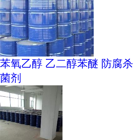
苯氧乙醇 乙二醇苯醚 防腐杀
菌剂