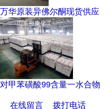
万华原装异佛尔酮现货供应
对甲苯磺酸99含量一水合物
在线留言
拨打电话