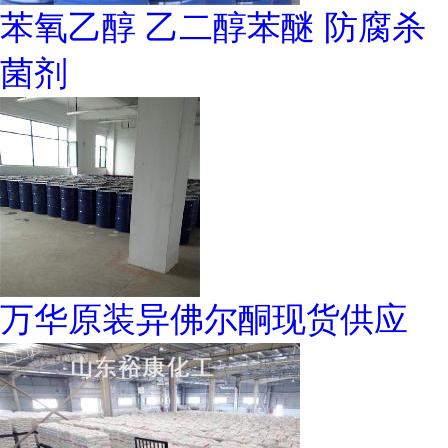
苯氧乙醇 乙二醇苯醚 防腐杀
菌剂
万华原装异佛尔酮现货供应