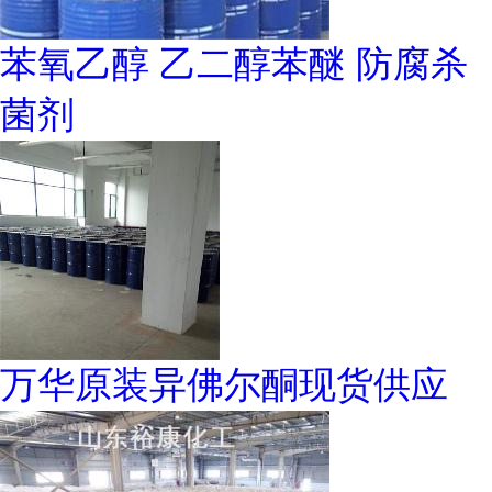
苯氧乙醇 乙二醇苯醚 防腐杀
菌剂
万华原装异佛尔酮现货供应