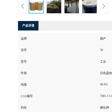
产品详请
品牌
国产
50
货号
型号
工业
外观
白色晶体
99.9%
纯度
7681-11-
CAS编号
别名
碘化钾