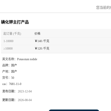
您当前的
碘化钾主打产品
起订量 (千克)
价格
1-10000
￥
140 /千克
≥10000
￥
120 /千克
英文名称：
Potassium iodide
品牌：
国产
产地：
国产
货号：
50
cas：
7681-11-0
发布日期：
2023-12-04
更新日期：
2026-08-04