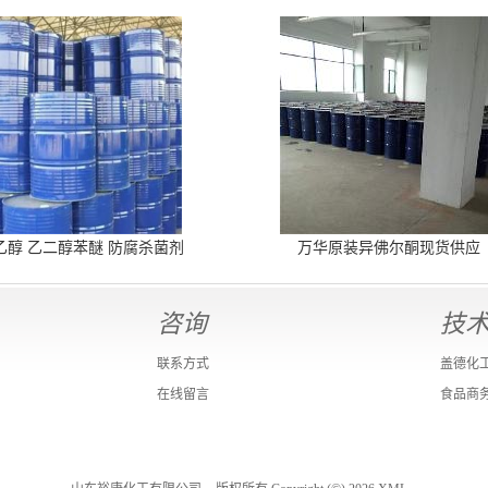
乙醇 乙二醇苯醚 防腐杀菌剂
万华原装异佛尔酮现货供应
咨询
技
联系方式
盖德化
在线留言
食品商