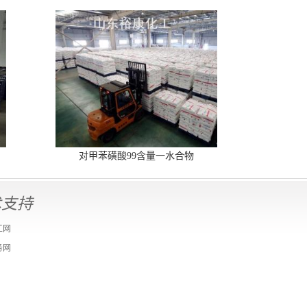
对甲苯磺酸99含量一水合物
术支持
工网
务网