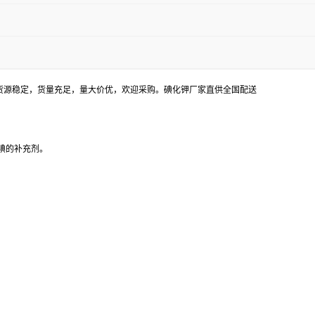
货。货源稳定，货量充足，量大价优，欢迎采购。碘化钾厂家直供全国配送
碘的补充剂。