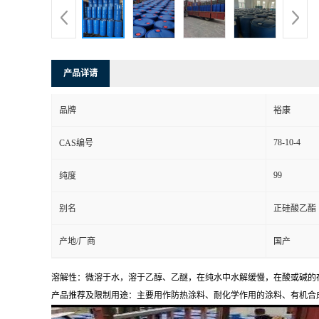
产品详请
品牌
裕康
78-10-4
CAS编号
99
纯度
别名
正硅酸乙酯
产地/厂商
国产
溶解性：微溶于水，溶于乙醇、乙醚，在纯水中水解缓慢，在酸或碱的
产品推荐及限制用途：主要用作防热涂料、耐化学作用的涂料、有机合