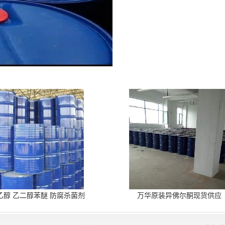
乙醇 乙二醇苯醚 防腐杀菌剂
万华原装异佛尔酮现货供应