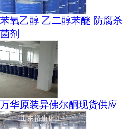
苯氧乙醇 乙二醇苯醚 防腐杀
菌剂
万华原装异佛尔酮现货供应