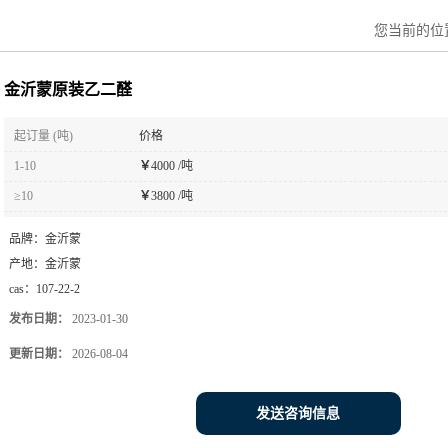
您当前的位
金沂蒙原装乙二醛
起订量 (吨)
价格
1-10
￥
4000 /吨
≥10
￥
3800 /吨
品牌：
金沂蒙
产地：
金沂蒙
cas：
107-22-2
发布日期：
2023-01-30
更新日期：
2026-08-04
发送咨询信息