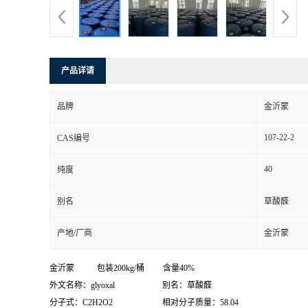
产品详请
品牌
金沂蒙
107-22-2
CAS编号
40
纯度
别名
草酸醛
产地/厂商
金沂蒙
金沂蒙 包装200kg/桶 含量40%
外文名称：glyoxal 别名：草酸醛
分子式：C2H2O2 相对分子质量：58.04