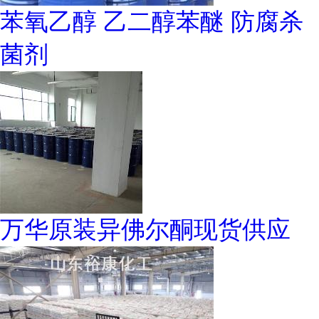
苯氧乙醇 乙二醇苯醚 防腐杀
菌剂
万华原装异佛尔酮现货供应