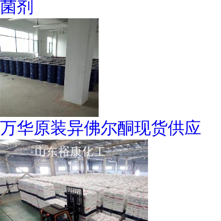
菌剂
万华原装异佛尔酮现货供应