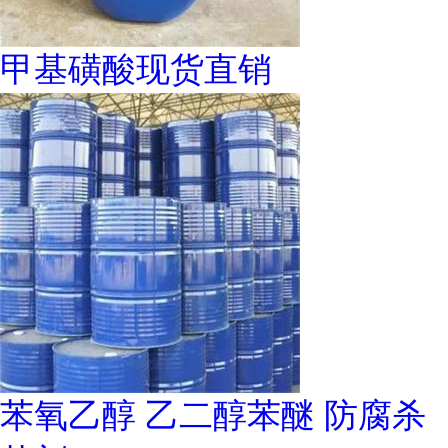
甲基磺酸现货直销
苯氧乙醇 乙二醇苯醚 防腐杀