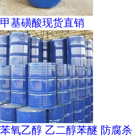
甲基磺酸现货直销
苯氧乙醇 乙二醇苯醚 防腐杀