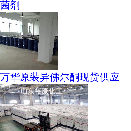
菌剂
万华原装异佛尔酮现货供应