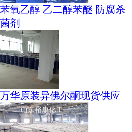
苯氧乙醇 乙二醇苯醚 防腐杀
菌剂
万华原装异佛尔酮现货供应