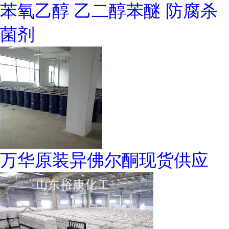
苯氧乙醇 乙二醇苯醚 防腐杀
菌剂
万华原装异佛尔酮现货供应