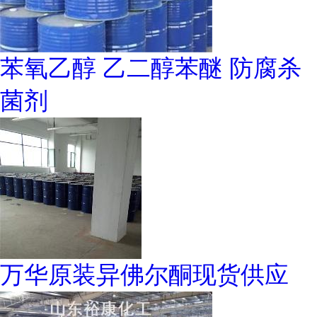
苯氧乙醇 乙二醇苯醚 防腐杀
菌剂
万华原装异佛尔酮现货供应