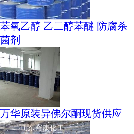
苯氧乙醇 乙二醇苯醚 防腐杀
菌剂
万华原装异佛尔酮现货供应