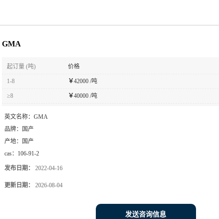
GMA
起订量 (吨)
价格
1-8
￥
42000 /吨
≥8
￥
40000 /吨
英文名称：
GMA
品牌：
国产
产地：
国产
cas：
106-91-2
发布日期：
2022-04-16
更新日期：
2026-08-04
发送咨询信息