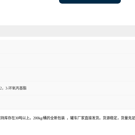
2，3-环氧丙基酯
持库存在30吨以上。200kg/桶的全新包装 ，罐车厂家直接发货。货源稳定，货量充