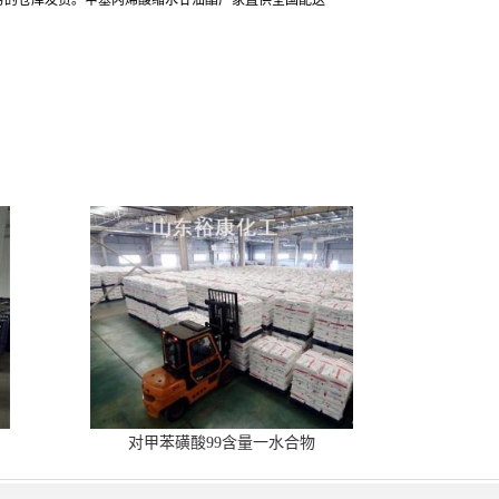
势的仓库发货。甲基丙烯酸缩水甘油酯厂家直供全国配送
对甲苯磺酸99含量一水合物