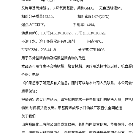
98.4% 国产/进口 200kg/桶
又称甲基丙烯酸-2，3-环氧丙基酯，简称GMA。 无色透明液体。
相对分子质量142.15。 相对密度1.074(25℃)
熔点-50℃以下。 折射率1.4494。
沸点189℃、100℃(4.533×103Pa)、75℃ (1.333×103Pa)。
不溶于水，溶于多数常用有机溶剂 闪点76℃。
EINECS号：203-441-9 分子式:C7H10O3
用于乙烯型聚合物及缩聚型聚合物的改性
本品还可用作离子交换树脂、螯合树脂、医疗用选择性滤过膜、抗血凝
价格：电仪
《如果您想了解更多有关信息，随时可以与本公司人员联系，本公司会
质量保证：
报价确定购买此产品后，请将您的要求一并告知我们的销售人员，包括
物流 时间将货物发出。甲基丙烯酸缩水甘油酯厂家直供全国配送
关于我们
山东裕康化工有限公司自成立以来，长期与内蒙古伊东、华鲁恒升、齐