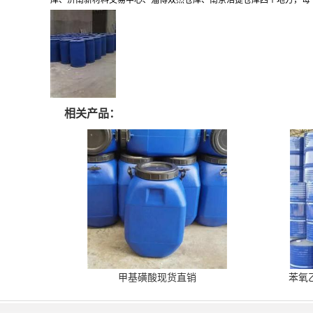
库、济南新材料交易中心、淄博双杰仓库、南京浩捷仓库四个地方，每
相关产品：
甲基磺酸现货直销
苯氧