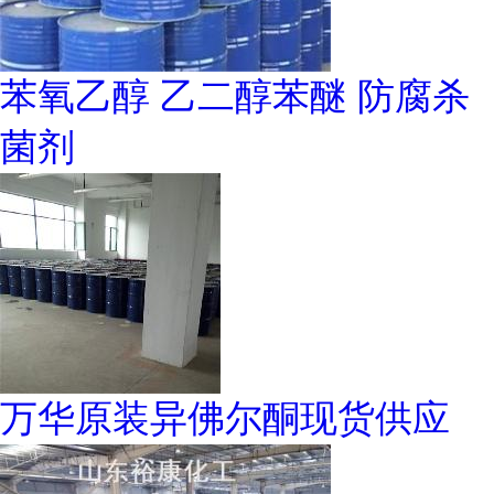
苯氧乙醇 乙二醇苯醚 防腐杀
菌剂
万华原装异佛尔酮现货供应