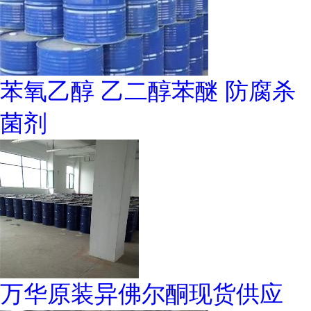
苯氧乙醇 乙二醇苯醚 防腐杀
菌剂
万华原装异佛尔酮现货供应