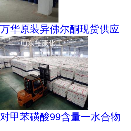
万华原装异佛尔酮现货供应
对甲苯磺酸99含量一水合物