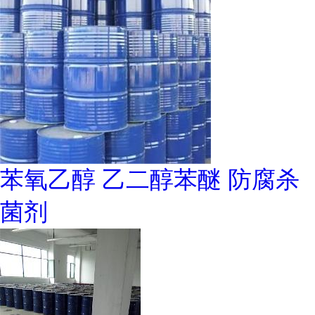
苯氧乙醇 乙二醇苯醚 防腐杀
菌剂