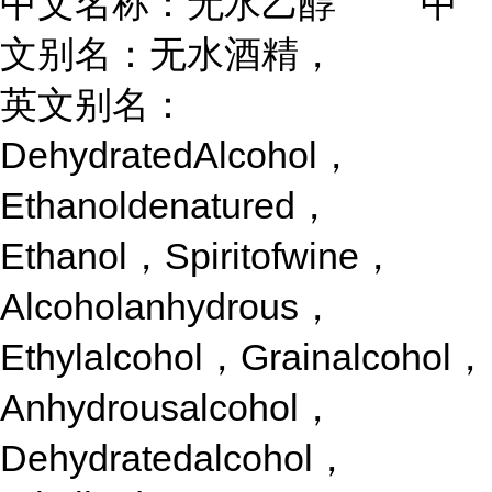
中文名称：无水乙醇 中
文别名：无水酒精，
英文别名：
DehydratedAlcohol，
Ethanoldenatured，
Ethanol，Spiritofwine，
Alcoholanhydrous，
Ethylalcohol，Grainalcohol，
Anhydrousalcohol，
Dehydratedalcohol，