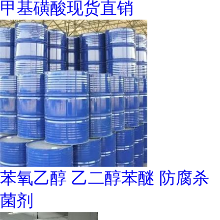
甲基磺酸现货直销
苯氧乙醇 乙二醇苯醚 防腐杀
菌剂