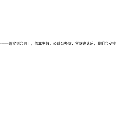
证一一落实到合同上，盖章生效，公对公办款，货款确认后，我们会安排