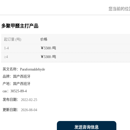
您当前的位
多聚甲醛主打产品
起订量 (吨)
价格
1-4
￥
5500 /吨
≥4
￥
5300 /吨
英文名称：
Paraformaldehyde
品牌：
国产西班牙
产地：
国产西班牙
cas：
30525-89-4
发布日期：
2022-02-25
更新日期：
2026-08-04
发送咨询信息