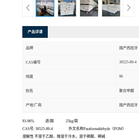
产品详请
品牌
国产西班牙
30525-89-4
CAS编号
96
纯度
别名
聚合甲醛
产地/厂商
国产西班牙
93-96% 进/国 25kg/袋
CAS号: 30525-89-4 外文名称Paraformaldehyde（POM）
溶解性 不溶于乙醇，微溶于冷水，溶于稀酸、稀碱