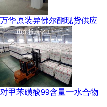
万华原装异佛尔酮现货供应
对甲苯磺酸99含量一水合物