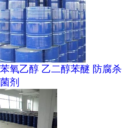
苯氧乙醇 乙二醇苯醚 防腐杀
菌剂