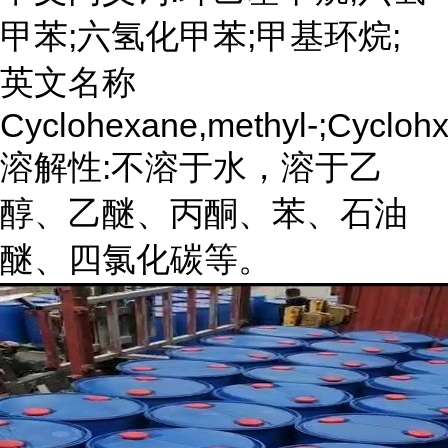
甲苯;六氢化甲苯;甲基环烷;
英文名称
Cyclohexane,methyl-;Cycloh
溶解性:不溶于水，溶于乙
醇、乙醚、丙酮、苯、石油
醚、四氯化碳等。