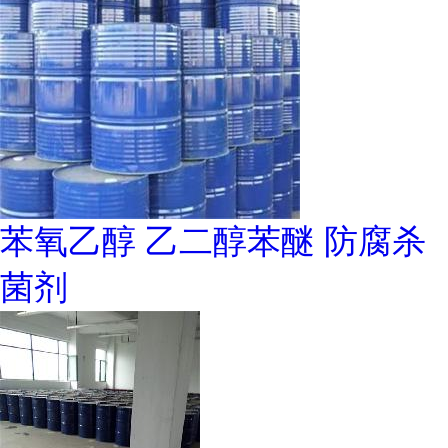
苯氧乙醇 乙二醇苯醚 防腐杀
菌剂