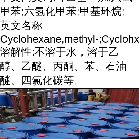
甲苯;六氢化甲苯;甲基环烷;
英文名称
Cyclohexane,methyl-;Cycloh
溶解性:不溶于水，溶于乙
醇、乙醚、丙酮、苯、石油
醚、四氯化碳等。