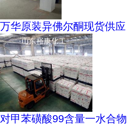
万华原装异佛尔酮现货供应
对甲苯磺酸99含量一水合物