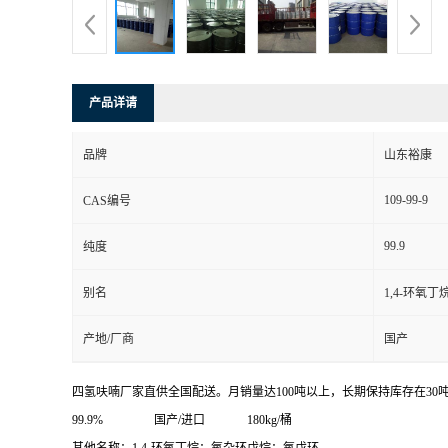
产品详请
品牌
山东裕康
109-99-9
CAS编号
99.9
纯度
别名
1,4-环氧丁
产地/厂商
国产
四氢呋喃厂家直供全国配送。月销量达100吨以上，长期保持库存在30
99.9% 国产/进口 180kg/桶