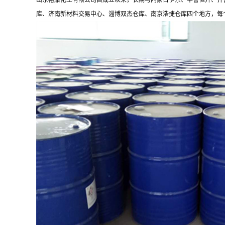
山东裕康化工有限公司自成立以来，长期与内蒙古伊东、华鲁恒升、齐
库、济南新材料交易中心、淄博双杰仓库、南京浩捷仓库四个地方，每