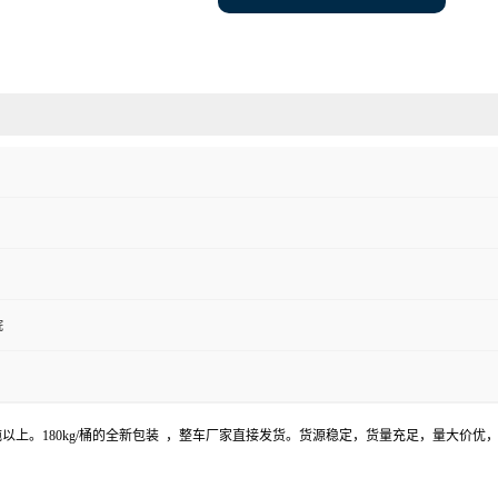
烷
吨以上。180kg/桶的全新包装 ，整车厂家直接发货。货源稳定，货量充足，量大价优