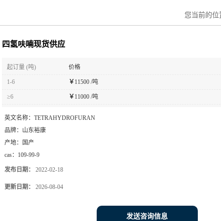
您当前的位
四氢呋喃现货供应
起订量 (吨)
价格
1-6
￥
11500 /吨
≥6
￥
11000 /吨
英文名称：
TETRAHYDROFURAN
品牌：
山东裕康
产地：
国产
cas：
109-99-9
发布日期：
2022-02-18
更新日期：
2026-08-04
发送咨询信息