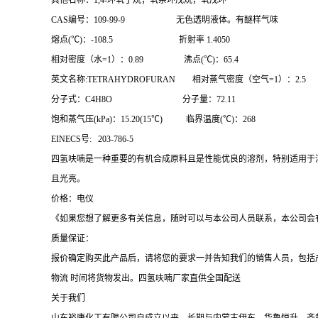
其他名称：1,4-环氧丁烷；氧杂环戊烷；氧戊环
CAS编号：109-99-9 无色透明液体。有醚样气味
熔点(℃)：-108.5 折射率 1.4050
相对密度（水=1）：0.89 沸点(℃)：65.4
英文名称:TETRAHYDROFURAN 相对蒸气密度（空气=1）：2.5
分子式：C4H8O 分子量：72.11
饱和蒸气压(kPa)：15.20(15℃) 临界温度(℃)：268
EINECS号: 203-786-5
四氢呋喃是一种重要的有机合成原料且是性能优良的溶剂，特别适用于
且光亮。
价格：电仪
《如果您想了解更多有关信息，随时可以与本公司人员联系，本公司会
质量保证：
报价确定购买此产品后，请将您的要求一并告知我们的销售人员，包括
物流 时间将货物发出。四氢呋喃厂家直供全国配送
关于我们