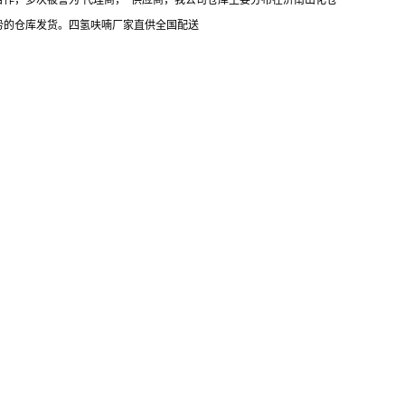
作，多次被誉为 代理商，*供应商，我公司仓库主要分布在济南山化仓
势的仓库发货。四氢呋喃厂家直供全国配送