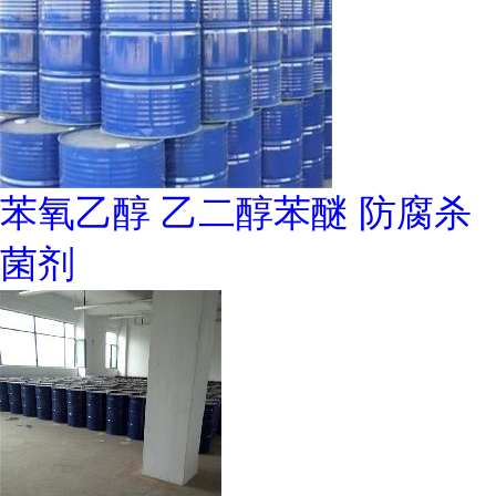
苯氧乙醇 乙二醇苯醚 防腐杀
菌剂