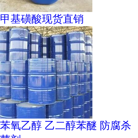
甲基磺酸现货直销
苯氧乙醇 乙二醇苯醚 防腐杀