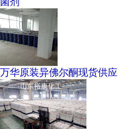
菌剂
万华原装异佛尔酮现货供应