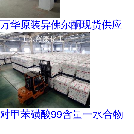
万华原装异佛尔酮现货供应
对甲苯磺酸99含量一水合物