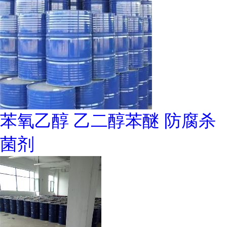
苯氧乙醇 乙二醇苯醚 防腐杀
菌剂