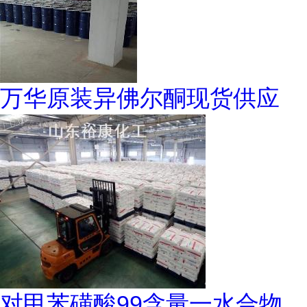
万华原装异佛尔酮现货供应
对甲苯磺酸99含量一水合物