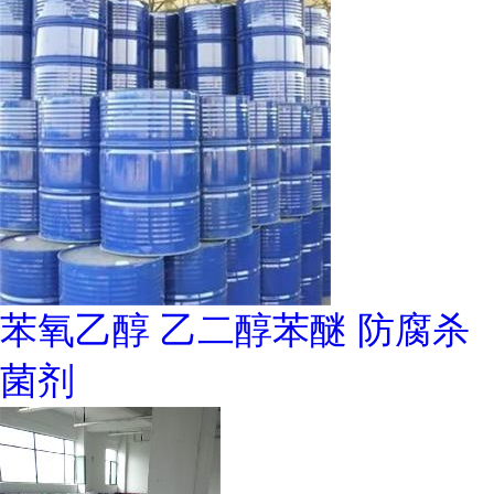
苯氧乙醇 乙二醇苯醚 防腐杀
菌剂