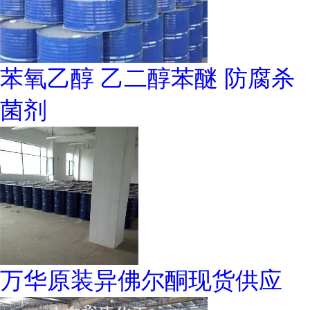
苯氧乙醇 乙二醇苯醚 防腐杀
菌剂
万华原装异佛尔酮现货供应