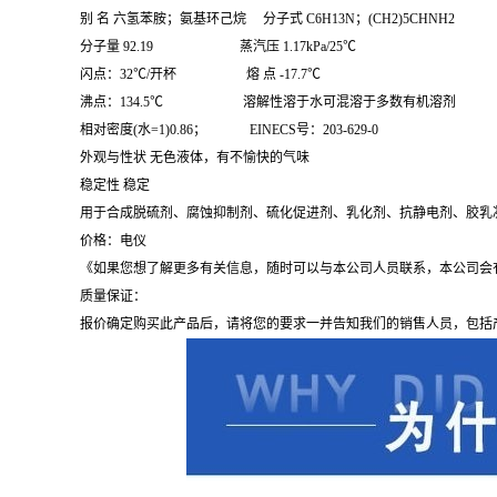
别 名 六氢苯胺；氨基环己烷 分子式 C6H13N；(CH2)5CHNH2
分子量 92.19 蒸汽压 1.17kPa/25℃
闪点：32℃/开杯 熔 点 -17.7℃
沸点：134.5℃ 溶解性溶于水可混溶于多数有机溶剂
相对密度(水=1)0.86； EINECS号：203-629-0
外观与性状 无色液体，有不愉快的气味
稳定性 稳定
用于合成脱硫剂、腐蚀抑制剂、硫化促进剂、乳化剂、抗静电剂、胶乳
价格：电仪
《如果您想了解更多有关信息，随时可以与本公司人员联系，本公司会
质量保证：
报价确定购买此产品后，请将您的要求一并告知我们的销售人员，包括