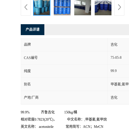
产品详请
品牌
吉化
75-05-8
CAS编号
99.9
纯度
别名
甲基氰;氰
产地/厂商
吉化
99.9% 齐鲁吉化 150kg/桶
相对密度0.7823(20℃)， 中文名称：;甲基氰;氰甲烷
英文名称： acetonitrile 常用简写：ACN；MeCN