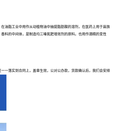
。在油脂工业中用作从动植物油中抽提脂肪酸的溶剂，在医药上用于甾族
），香料的中间体，是制造均三嗪氮肥增效剂的原料。也用作酒精的变性
证一一落实到合同上，盖章生效，公对公办款，货款确认后，我们会安排