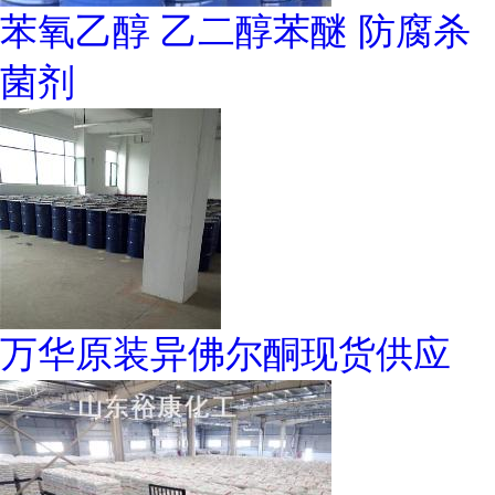
苯氧乙醇 乙二醇苯醚 防腐杀
菌剂
万华原装异佛尔酮现货供应