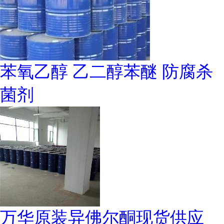
苯氧乙醇 乙二醇苯醚 防腐杀
菌剂
万华原装异佛尔酮现货供应