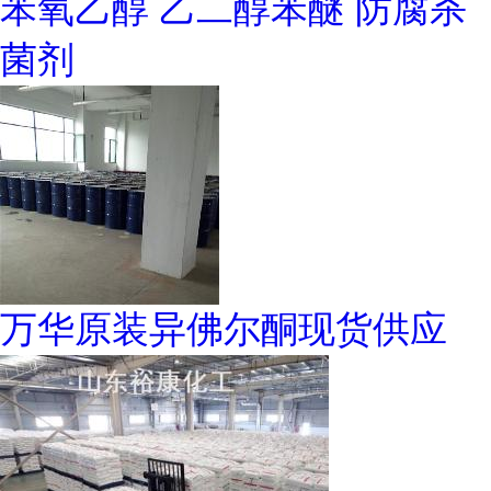
苯氧乙醇 乙二醇苯醚 防腐杀
菌剂
万华原装异佛尔酮现货供应