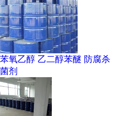
苯氧乙醇 乙二醇苯醚 防腐杀
菌剂