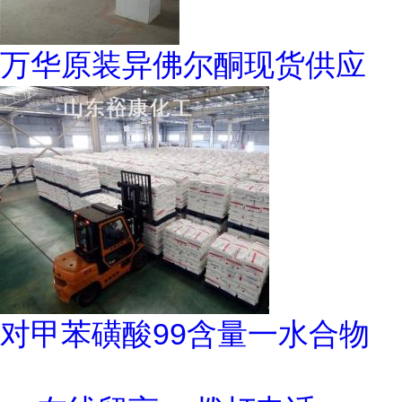
万华原装异佛尔酮现货供应
对甲苯磺酸99含量一水合物