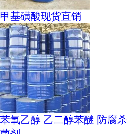
甲基磺酸现货直销
苯氧乙醇 乙二醇苯醚 防腐杀
菌剂