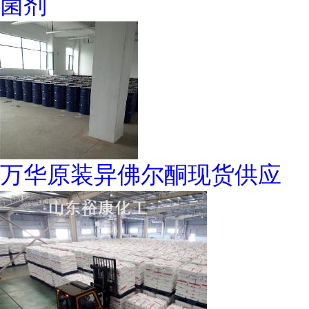
菌剂
万华原装异佛尔酮现货供应