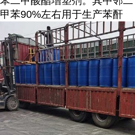
苯二甲酸酯增塑剂。其中邻二
甲苯90%左右用于生产苯酐