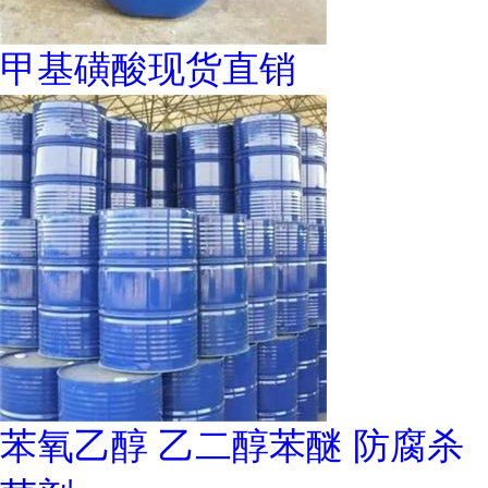
甲基磺酸现货直销
苯氧乙醇 乙二醇苯醚 防腐杀