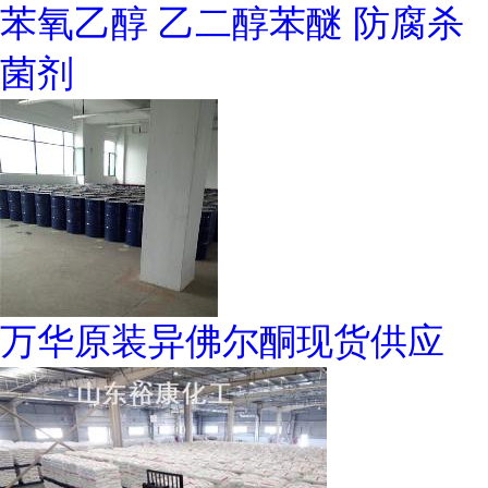
苯氧乙醇 乙二醇苯醚 防腐杀
菌剂
万华原装异佛尔酮现货供应