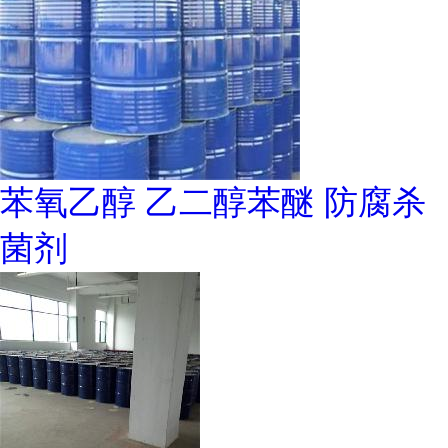
苯氧乙醇 乙二醇苯醚 防腐杀
菌剂