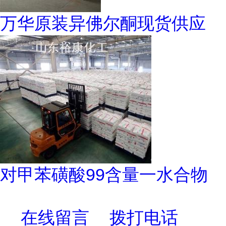
万华原装异佛尔酮现货供应
对甲苯磺酸99含量一水合物
在线留言
拨打电话