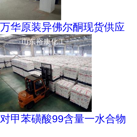
万华原装异佛尔酮现货供应
对甲苯磺酸99含量一水合物