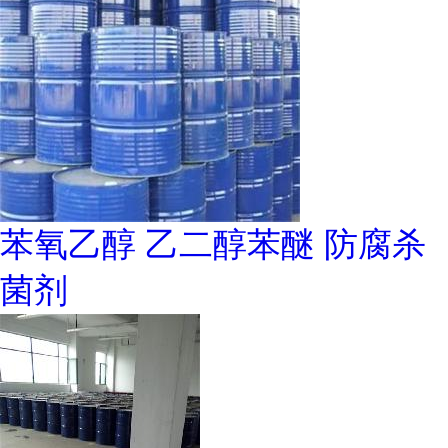
苯氧乙醇 乙二醇苯醚 防腐杀
菌剂