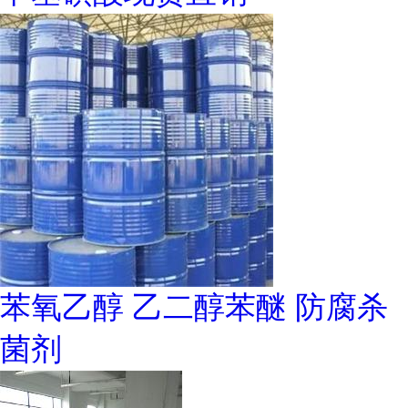
苯氧乙醇 乙二醇苯醚 防腐杀
菌剂