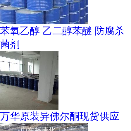
苯氧乙醇 乙二醇苯醚 防腐杀
菌剂
万华原装异佛尔酮现货供应