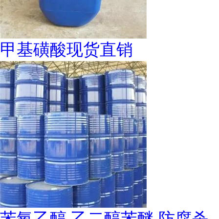
甲基磺酸现货直销
苯氧乙醇 乙二醇苯醚 防腐杀