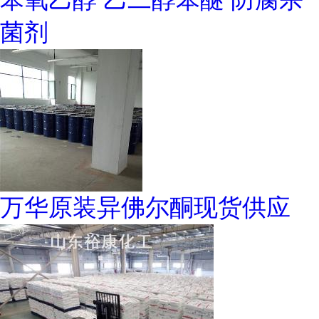
菌剂
万华原装异佛尔酮现货供应