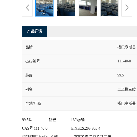
产品详请
品牌
扬巴亨斯曼
111-40-0
CAS编号
99.5
纯度
别名
二乙撑三胺
产地/厂商
扬巴亨斯曼
99.5% 扬巴 180kg/桶
CAS号 111-40-0 EINECS:203-865-4