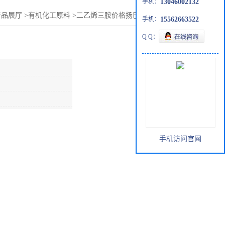
手机：
13046002132
产品展厅
>
有机化工原料
>
二乙烯三胺价格扬巴亨斯曼现货供应
手机：
15562663522
Q Q：
手机访问官网