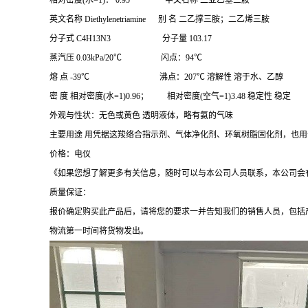
相对密度(水=1)： 0.95 中文名称 二亚乙基三胺
英文名称 Diethylenetriamine 别 名 二乙撑三胺；二乙烯三胺
分子式 C4H13N3 分子量 103.17
蒸汽压 0.03kPa/20℃ 闪点：94℃
熔 点 -39℃ 沸点：207℃ 溶解性 溶于水、乙醇
密 度 相对密度(水=1)0.96； 相对密度(空气=1)3.48 稳定性 稳定
外观与性状：无色或黄色 透明液体，略有氨的气味
主要用途 用凭据这羧络合指示剂、气体净化剂、环氧树脂固化剂，也
价格：电仪
《如果您想了解更多有关信息，随时可以与本公司人员联系，本公司会
质量保证：
报价确定购买此产品后，请将您的要求一并告知我们的销售人员，包括
物流第一时间将货物发出。