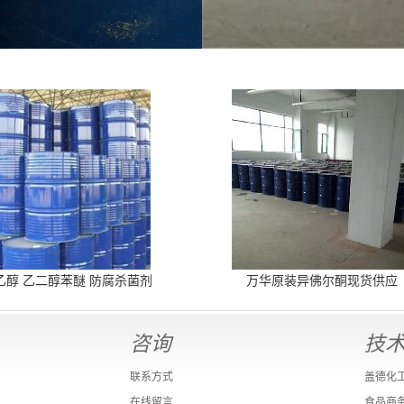
乙醇 乙二醇苯醚 防腐杀菌剂
万华原装异佛尔酮现货供应
咨询
技
联系方式
盖德化
在线留言
食品商