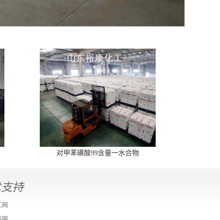
对甲苯磺酸99含量一水合物
术支持
工网
务网