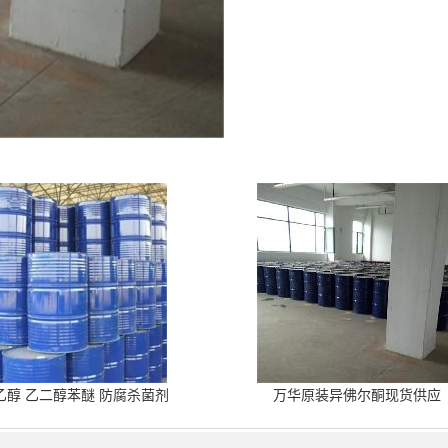
乙醇 乙二醇苯醚 防腐杀菌剂
万华原装异佛尔酮现货供应