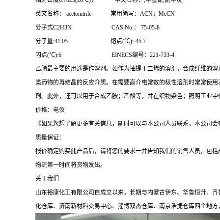
相对密度0.7823(20℃)， 中文名称：;甲基氰;氰甲烷
英文名称： acetonitrile 常用简写：ACN；MeCN
分子式C2H3N CAS No.： 75-05-8
分子量:41.05 熔点(℃):-45.7
闪点(℃):6 EINECS编号：221-733-4
乙腈最主要的用途是作溶剂。如作为抽提丁二烯的溶剂，合成纤维的溶
类药物的再结晶的反应介质。在需要高介电常数的极性溶剂时常常使用乙
剂。此外，还可以用于合成乙胺；乙酸等，并在织物染色；照明工业中
价格：电仪
《如果您想了解更多有关信息，随时可以与本公司人员联系，本公司会
质量保证：
报价确定购买此产品后，请将您的要求一并告知我们的销售人员，包括
物流第一时间将货物发出。
关于我们
山东裕康化工有限公司自成立以来，长期与内蒙古伊东、华鲁恒升、齐
化仓库、济南新材料交易中心、淄博双杰仓库、南京浩捷仓库四个地方