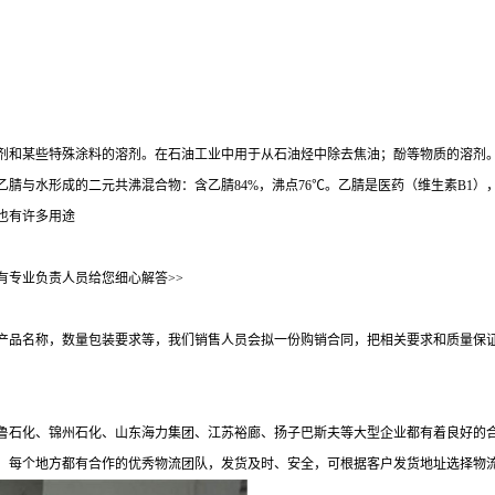
剂和某些特殊涂料的溶剂。在石油工业中用于从石油烃中除去焦油；酚等物质的溶剂
腈与水形成的二元共沸混合物：含乙腈84%，沸点76℃。乙腈是医药（维生素B1
也有许多用途
有专业负责人员给您细心解答>>
产品名称，数量包装要求等，我们销售人员会拟一份购销合同，把相关要求和质量保
鲁石化、锦州石化、山东海力集团、江苏裕廊、扬子巴斯夫等大型企业都有着良好的合
，每个地方都有合作的优秀物流团队，发货及时、安全，可根据客户发货地址选择物