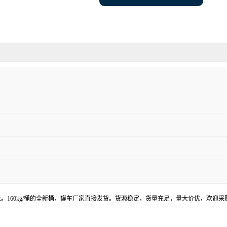
上。160kg/桶的全新桶，罐车厂家直接发货。货源稳定，货量充足，量大价优，欢迎采