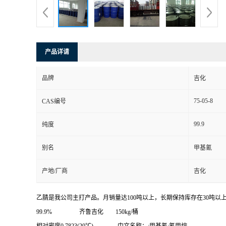
产品详请
品牌
吉化
75-05-8
CAS编号
99.9
纯度
别名
甲基氰
产地/厂商
吉化
乙腈是我公司主打产品。月销量达100吨以上，长期保持库存在30吨以
99.9% 齐鲁吉化 150kg/桶