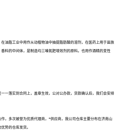
。在油脂工业中用作从动植物油中抽提脂肪酸的溶剂，在医药上用于甾族
），香料的中间体，是制造均三嗪氮肥增效剂的原料。也用作酒精的变性
证一一落实到合同上，盖章生效，公对公办款，货款确认后，我们会安排
作，多次被誉为优质代理商，*供应商，我公司仓库主要分布在济南山
流优势的仓库发货。