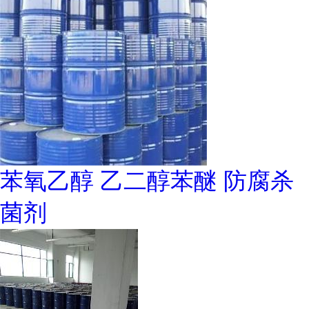
苯氧乙醇 乙二醇苯醚 防腐杀
菌剂