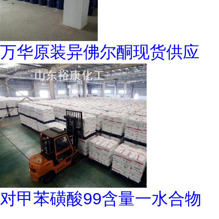
万华原装异佛尔酮现货供应
对甲苯磺酸99含量一水合物