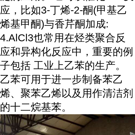
应，比如3-丁烯-2-酮(甲基乙
烯基甲酮)与香芹酮加成:
4.AlCl3也常用在烃类聚合反
应和异构化反应中，重要的例
子包括 工业上乙苯的生产。
乙苯可用于进一步制备苯乙
烯、聚苯乙烯以及用作清洁剂
的十二烷基苯。