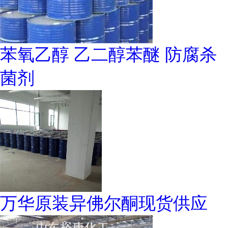
苯氧乙醇 乙二醇苯醚 防腐杀
菌剂
万华原装异佛尔酮现货供应