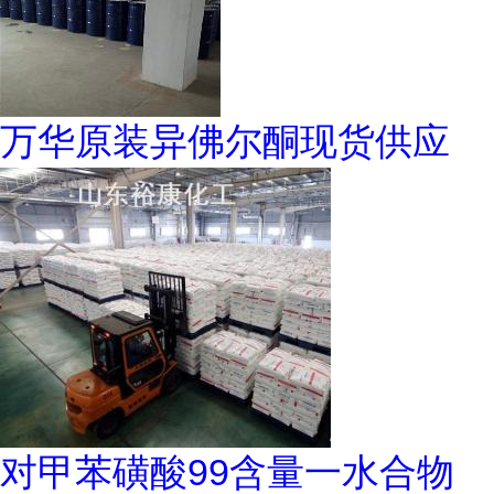
万华原装异佛尔酮现货供应
对甲苯磺酸99含量一水合物