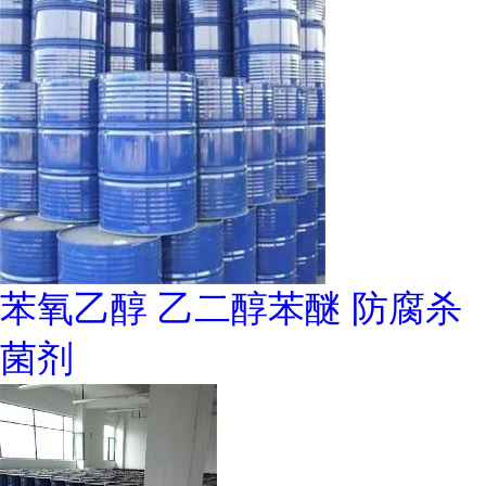
苯氧乙醇 乙二醇苯醚 防腐杀
菌剂